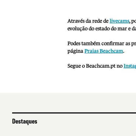
Através da rede de
livecams
, p
evolução do estado do mar e da
Podes também confirmar as prev
página
Praias Beachcam
.
Segue o Beachcam.pt no
Inst
Destaques