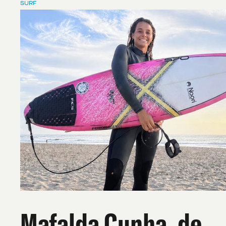
SURF
Mafalda Cunha, de