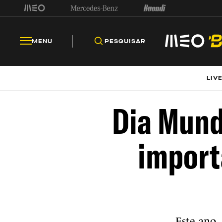
MENU
PESQUISAR
LIV
Dia Mund
import
Este ano,