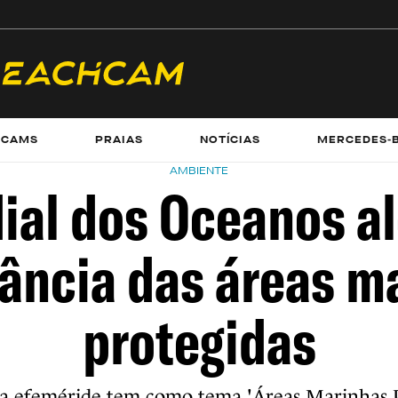
ECAMS
PRAIAS
NOTÍCIAS
MERCEDES-
AMBIENTE
ial dos Oceanos al
ância das áreas m
protegidas
 a efeméride tem como tema 'Áreas Marinhas 