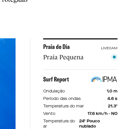
Praia do Dia
LIVECAM
Praia Pequena
Surf Report
Ondulação
1.0 m
Período das ondas
4.6 s
Temperatura do mar
21.3º
Vento
17.6 km/h - NO
Temperatura do
24º Pouco
ar
nublado