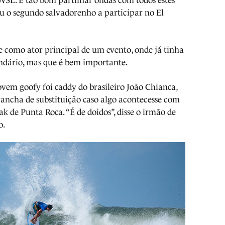
SL. É tão bom partilhar ondas com todos estes
iou o segundo salvadorenho a participar no El
e como ator principal de um evento, onde já tinha
dário, mas que é bem importante.
jovem goofy foi caddy do brasileiro João Chianca,
rancha de substituição caso algo acontecesse com
ak de Punta Roca. “É de doidos”, disse o irmão de
o.