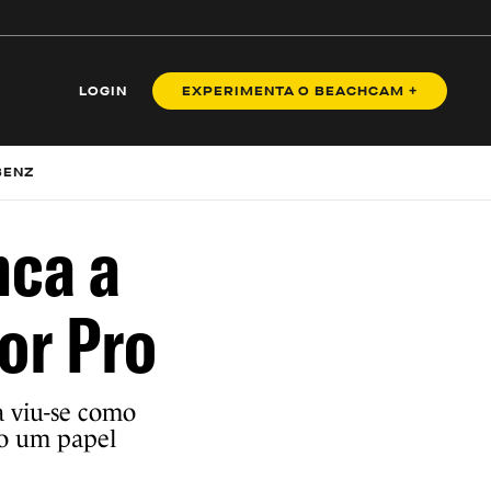
LOGIN
EXPERIMENTA O BEACHCAM +
BENZ
nca a
or Pro
a viu-se como
do um papel