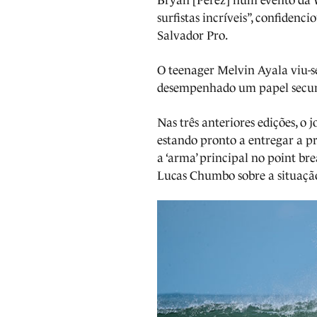
Bryan [Perez] num evento da W
surfistas incríveis”, confidenc
Salvador Pro.
O teenager Melvin Ayala viu-s
desempenhado um papel secun
Nas três anteriores edições, o 
estando pronto a entregar a p
a ‘arma’ principal no point bre
Lucas Chumbo sobre a situaçã