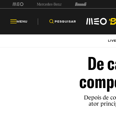
MENU
PESQUISAR
LIV
De c
compe
Depois de co
ator princ