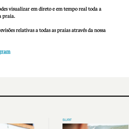
odes visua
lizar em direto e em tempo real toda a
 praia.
isões relativas a todas as praias através da nossa
agram
SURF