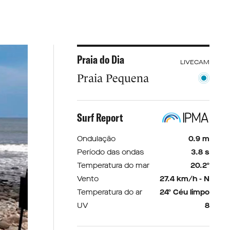
Praia do Dia
LIVECAM
Praia Pequena
Surf Report
Ondulação
0.9 m
Período das ondas
3.8 s
Temperatura do mar
20.2º
Vento
27.4 km/h - N
Temperatura do ar
24º Céu limpo
UV
8