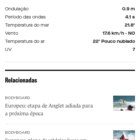
Ondulação
0.9 m
Período das ondas
4.1 s
Temperatura do mar
21.8º
Vento
17.6 km/h - NO
Temperatura do ar
22º Pouco nublado
UV
7
Relacionadas
BODYBOARD
Europeu: etapa de Anglet adiada para
a próxima época
BODYBOARD