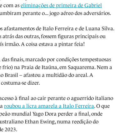
ue com as
eliminações de primeira de Gabriel
cumbiram perante o... jogo aéreo dos adversários.
s afastamentos de Italo Ferreira e de Luana Silva.
 atrás das outras, fossem figuras principais ou
s irmão. A coisa estava a pintar feia!
 das finais, marcado por condições tempestuosas
 e frio) na Praia de Itaúna, em Saquarema. Nem a
 Brasil – afastou a multidão do areal. A
 costuma-se dizer.
cesso à final ao cair perante o aguerrido italiano
ma
roubou a licra amarela a Italo Ferreira
. O que
peão mundial Yago Dora perder a final, onde
australiano Ethan Ewing, numa reedição do
de 2023.