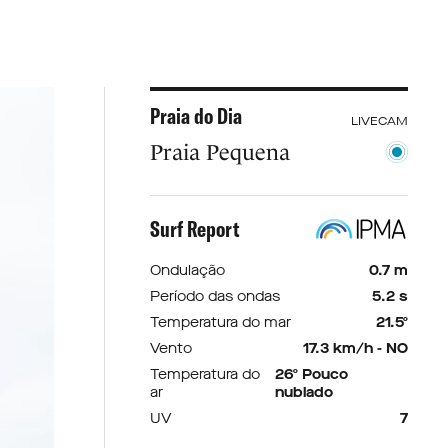
Praia do Dia
LIVECAM
Praia Pequena
Surf Report
Ondulação
0.7 m
Período das ondas
5.2 s
Temperatura do mar
21.5º
Vento
17.3 km/h - NO
Temperatura do
26º Pouco
ar
nublado
UV
7