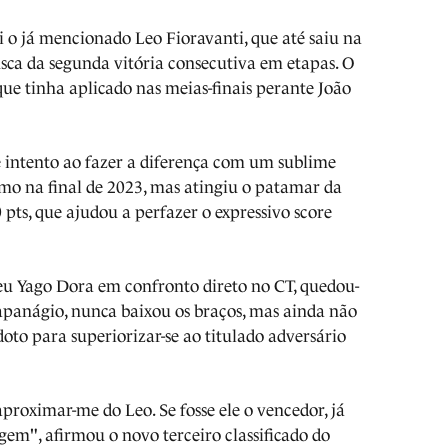
i o já mencionado Leo Fioravanti, que até saiu na
usca da segunda vitória consecutiva em etapas. O
que tinha aplicado nas meias-finais perante João
e intento ao fazer a diferença com um sublime
omo na final de 2023, mas atingiu o patamar da
pts, que ajudou a perfazer o expressivo score
eu Yago Dora em confronto direto no CT, quedou-
 apanágio, nunca baixou os braços, mas ainda não
doto para superiorizar-se ao titulado adversário
roximar-me do Leo. Se fosse ele o vencedor, já
em", afirmou o novo terceiro classificado do