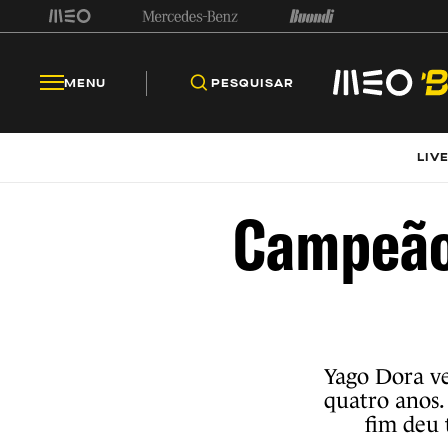
MENU
PESQUISAR
LIV
Campeão 
Yago Dora ve
quatro anos.
fim deu 