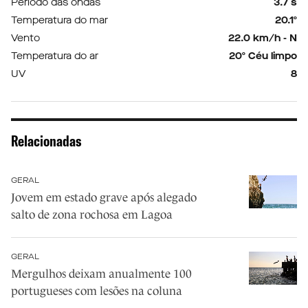
Período das ondas
3.7 s
Temperatura do mar
20.1º
Vento
22.0 km/h - N
Temperatura do ar
20º Céu limpo
UV
8
Relacionadas
GERAL
Jovem em estado grave após alegado
salto de zona rochosa em Lagoa
GERAL
Mergulhos deixam anualmente 100
portugueses com lesões na coluna