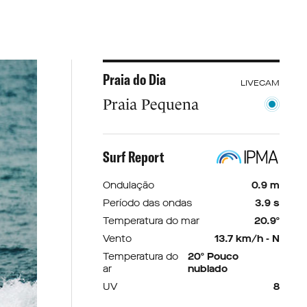
Praia do Dia
LIVECAM
Praia Pequena
Surf Report
Ondulação
0.9 m
Período das ondas
3.9 s
Temperatura do mar
20.9º
Vento
13.7 km/h - N
Temperatura do
20º Pouco
ar
nublado
UV
8