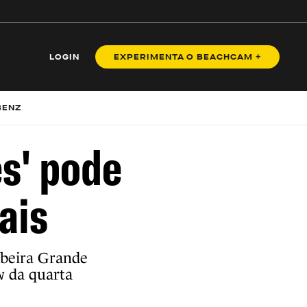
LOGIN
EXPERIMENTA O BEACHCAM +
BENZ
es' pode
ais
ibeira Grande
w da quarta