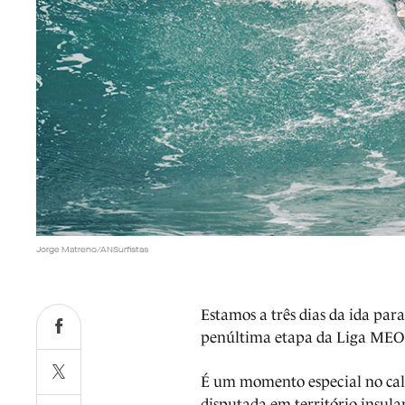
Jorge Matreno/ANSurfistas
Estamos a três dias da ida par
penúltima etapa da Liga MEO 
É um momento especial no cale
disputada em território insula