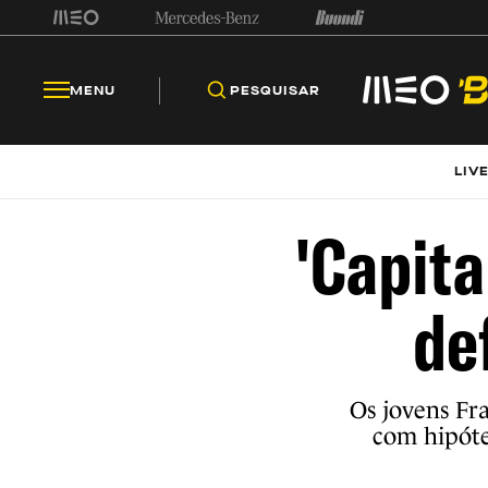
MENU
PESQUISAR
LIV
'Capita
de
Os jovens Fr
com hipóte