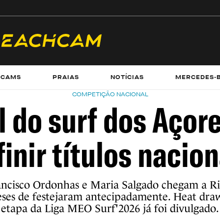
ECAMS
PRAIAS
NOTÍCIAS
MERCEDES-
COMPETIÇÃO NACIONAL
l do surf dos Açor
finir títulos nacion
ancisco Ordonhas e Maria Salgado chegam a R
ses de festejaram antecipadamente. Heat dra
etapa da Liga MEO Surf'2026 já foi divulgado.