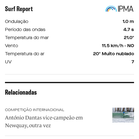
Surf Report
Ondulação
1.0 m
Período das ondas
4.7 s
Temperatura do mar
21.0º
Vento
11.5 km/h - NO
Temperatura do ar
20º Muito nublado
UV
7
Relacionadas
COMPETIÇÃO INTERNACIONAL
António Dantas vice-campeão em
Newquay, outra vez