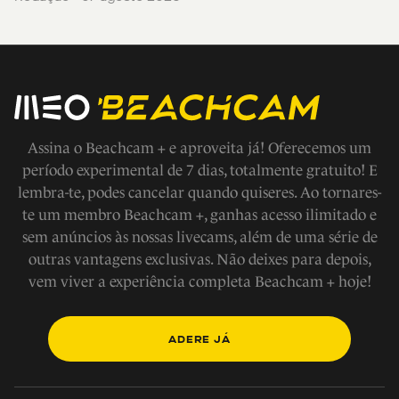
Assina o Beachcam + e aproveita já! Oferecemos um
período experimental de 7 dias, totalmente gratuito! E
lembra-te, podes cancelar quando quiseres. Ao tornares-
te um membro Beachcam +, ganhas acesso ilimitado e
sem anúncios às nossas livecams, além de uma série de
outras vantagens exclusivas. Não deixes para depois,
vem viver a experiência completa Beachcam + hoje!
ADERE JÁ