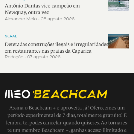
António Dantas vice-campeão em
Newquay, outra vez
Alexandre Melo - 08 agosto 2026
GERAL
Detetadas construções ilegais e irregularidades
em restaurantes nas praias da Caparica
Redação - 07 agosto 2026
Assina o Beachcam + e aproveita já! Oferecemos um
período experimental de 7 dias, totalmente gratuito! E
lembra-te, podes cancelar quando quiseres. Ao tornares-
te um membro Beachcam +, ganhas acesso ilimitado e