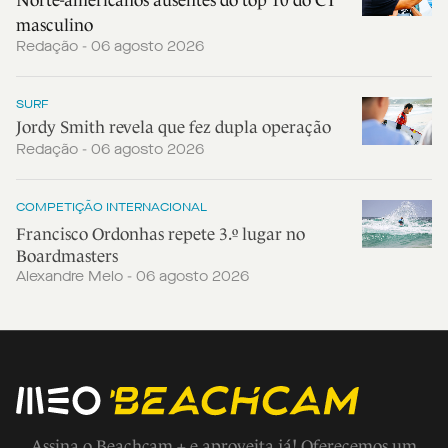
Norte-americanos ausentes do top 10 do CT
masculino
Redação - 06 agosto 2026
SURF
Jordy Smith revela que fez dupla operação
Redação - 06 agosto 2026
COMPETIÇÃO INTERNACIONAL
Francisco Ordonhas repete 3.º lugar no
Boardmasters
Alexandre Melo - 06 agosto 2026
Assina o Beachcam + e aproveita já! Oferecemos um