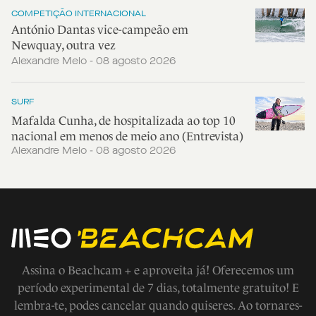
COMPETIÇÃO INTERNACIONAL
António Dantas vice-campeão em
Newquay, outra vez
Alexandre Melo - 08 agosto 2026
SURF
Mafalda Cunha, de hospitalizada ao top 10
nacional em menos de meio ano (Entrevista)
Alexandre Melo - 08 agosto 2026
Assina o Beachcam + e aproveita já! Oferecemos um
período experimental de 7 dias, totalmente gratuito! E
lembra-te, podes cancelar quando quiseres. Ao tornares-