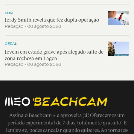
SURF
Jordy Smith revela que fez dupla operação
Redação - 06 agosto 2026
GERAL
Jovem em estado grave após alegado salto de
zona rochosa em Lagoa
Redação - 06 agosto 2026
Assina o Beachcam + e aproveita já! Oferecemos um
período experimental de 7 dias, totalmente gratuito! E
lembra-te, podes cancelar quando quiseres. Ao tornares-