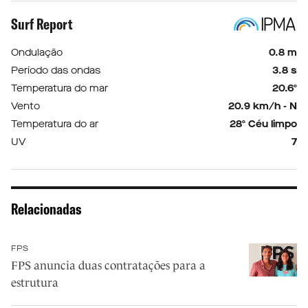
Surf Report
Ondulação
0.8 m
Período das ondas
3.8 s
Temperatura do mar
20.6º
Vento
20.9 km/h - N
Temperatura do ar
28º Céu limpo
UV
7
Relacionadas
FPS
FPS anuncia duas contratações para a
estrutura