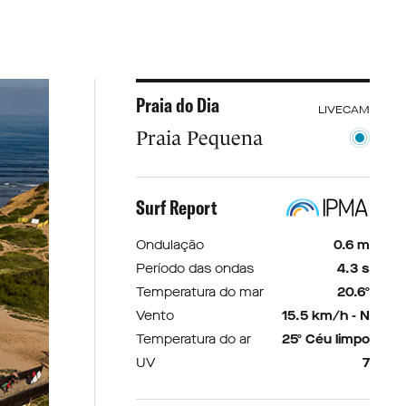
Praia do Dia
LIVECAM
Praia Pequena
Surf Report
Ondulação
0.6 m
Período das ondas
4.3 s
Temperatura do mar
20.6º
Vento
15.5 km/h - N
Temperatura do ar
25º Céu limpo
UV
7