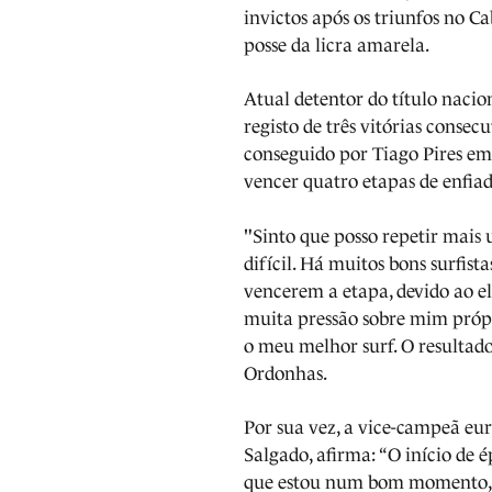
invictos após os triunfos no C
posse da licra amarela.
Atual detentor do título nacio
registo de três vitórias consec
conseguido por Tiago Pires em
vencer quatro etapas de enfia
"Sinto que posso repetir mais
difícil. Há muitos bons surfis
vencerem a etapa, devido ao e
muita pressão sobre mim própr
o meu melhor surf. O resultado
Ordonhas.
Por sua vez, a vice-campeã e
Salgado, afirma: “O início de 
que estou num bom momento, ta