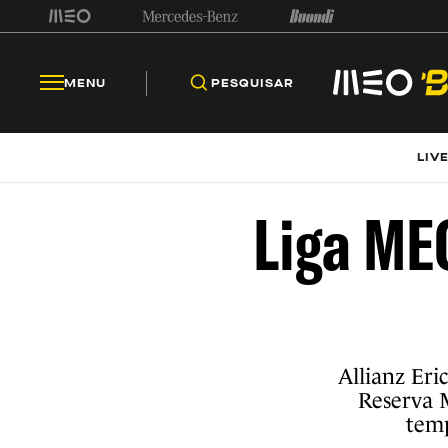
MENU
PESQUISAR
LIV
Liga ME
Allianz Eri
Reserva 
temp