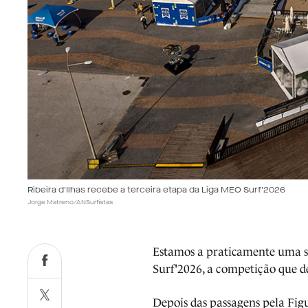
Ribeira d'Ilhas recebe a terceira etapa da Liga MEO Surf'2026
Jorge Matreno/ANSurfistas
Estamos a praticamente uma 
Surf'2026, a competição que de
Depois das passagens pela Figu