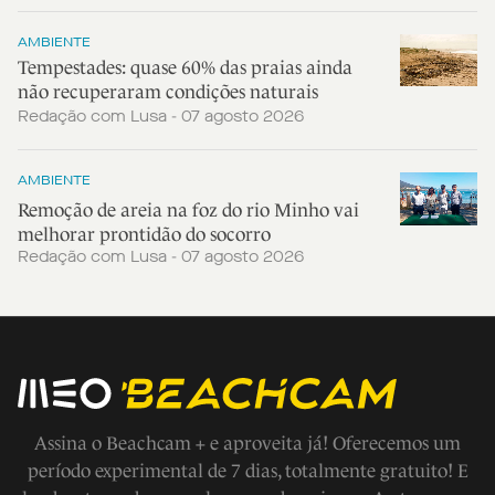
AMBIENTE
Tempestades: quase 60% das praias ainda
não recuperaram condições naturais
Redação com Lusa - 07 agosto 2026
AMBIENTE
Remoção de areia na foz do rio Minho vai
melhorar prontidão do socorro
Redação com Lusa - 07 agosto 2026
Assina o Beachcam + e aproveita já! Oferecemos um
período experimental de 7 dias, totalmente gratuito! E