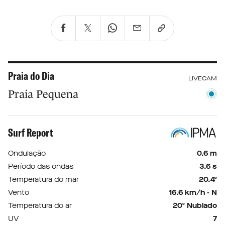
Praia do Dia
LIVECAM
Praia Pequena
Surf Report
Ondulação
0.6 m
Período das ondas
3.6 s
Temperatura do mar
20.4º
Vento
16.6 km/h - N
Temperatura do ar
20º Nublado
UV
7