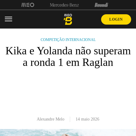
LOGIN
COMPETIÇÃO INTERNACIONAL
Kika e Yolanda não superam a
ronda 1 em Raglan
Foi curta a passagem das rookies
portuguesas pelas esquerdas de Manu Bay,
em Raglan, que recebem a visita do CT
pela primeira vez. Duo luso termina o
New Zealand Pro no 17.º lugar.
Alexandre Melo
14 maio 2026