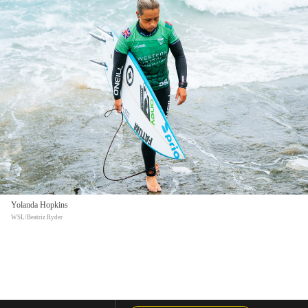
Yolanda Hopkins
WSL/Beatriz Ryder
Esta noite em Portugal continental - já manhã de sexta-feira
na Nova Zelândia - não foi preciso esperar muito para
vermos Yolanda Hopkins e Francisca Veselko em ação nas