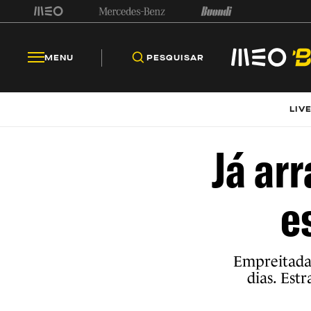
MENU
PESQUISAR
LIV
Já ar
e
Empreitada 
dias. Est