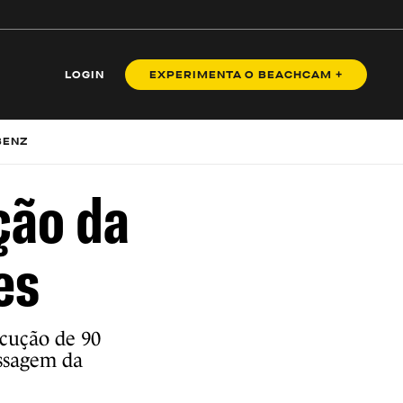
LOGIN
EXPERIMENTA O BEACHCAM +
BENZ
ção da
es
ecução de 90
assagem da