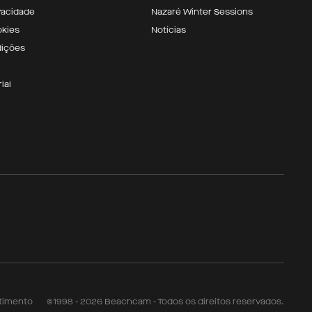
ivacidade
Nazaré Winter Sessions
okies
Notícias
dições
ial
timento
©1998 - 2026 Beachcam - Todos os direitos reservados.