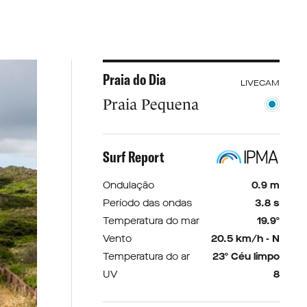
Praia do Dia
LIVECAM
Praia Pequena
Surf Report
Ondulação
0.9 m
Período das ondas
3.8 s
Temperatura do mar
19.9º
Vento
20.5 km/h - N
Temperatura do ar
23º Céu limpo
UV
8