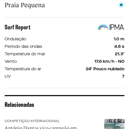
Praia Pequena
Surf Report
Ondulação
1.0 m
Período das ondas
4.6 s
Temperatura do mar
21.3º
Vento
17.6 km/h - NO
Temperatura do ar
24º Pouco nublado
UV
7
Relacionadas
COMPETIÇÃO INTERNACIONAL
António Dantas vice-campeão em