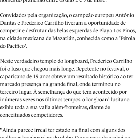
nomes do pranchão entre os dias 2 e 9 de maio.
Convidados pela organização, o campeão europeu António
Dantas e Frederico Carrilho tiveram a oportunidade de
competir e desfrutar das belas esquerdas de Playa Los Pinos,
na cidade mexicana de Mazatlán, conhecida como a 'Pérola
do Pacífico'.
Neste verdadeiro templo do longboard, Frederico Carrilho
foi o luso que chegou mais longe. Repetente no festival, o
caparicano de 19 anos obteve um resultado histórico ao ter
marcado presença na grande final, onde terminou no
terceiro lugar. À semelhança do que tem acontecido por
inúmeras vezes nos últimos tempos, o longboard lusitano
exibiu toda a sua valia além-fronteiras, diante de
conceituados competidores.
"Ainda parece irreal ter estado na final com alguns dos
melhores longboarders do globo. O ano passado acabei no