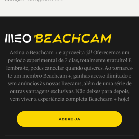
Assina o Beachcam + e aproveita já! Oferecemos um
período experimental de 7 dias, totalmente gratuito! E
lembra-te, podes cancelar quando quiseres. Ao tornares-
te um membro Beachcam +, ganhas acesso ilimitado e
sem anúncios às nossas livecams, além de uma série de
outras vantagens exclusivas. Não deixes para depois,
vem viver a experiência completa Beachcam + hoje!
ADERE JÁ