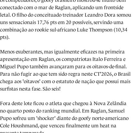
os competidores, o goofy brasileiro mostrou-se muito bem
conectado com o mar de Raglan, aplicando um frontside
letal. O filho do conceituado treinador Leandro Dora somou
uns sensacionais 17,76 pts em 20 possíveis, servindo uma
combinação ao rookie sul-africano Luke Thompson (10,34
pts).
Menos exuberantes, mas igualmente eficazes na primeira
apresentação em Raglan, os compatriotas Italo Ferreira e
Miguel Pupo também avançaram para os oitavos-de-final.
Para não fugir ao que tem sido regra neste CT'2026, o Brasil
chega aos 'oitavos' com o estatuto de nação que possui mais
surfistas nesta fase. São seis!
Fora deste lote ficou o atleta que chegou à Nova Zelândia
no quarto posto do ranking mundial. Em Raglan, Samuel
Pupo sofreu um 'shocker' diante do goofy norte-americano
Cole Houshmand, que venceu finalmente um heat na