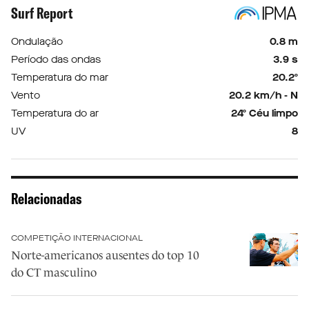
Surf Report
Ondulação
0.8 m
Período das ondas
3.9 s
Temperatura do mar
20.2º
Vento
20.2 km/h - N
Temperatura do ar
24º Céu limpo
UV
8
Relacionadas
COMPETIÇÃO INTERNACIONAL
Norte-americanos ausentes do top 10
do CT masculino