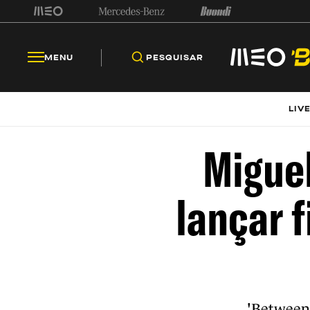
MENU
PESQUISAR
LIV
Miguel
lançar 
'Between 