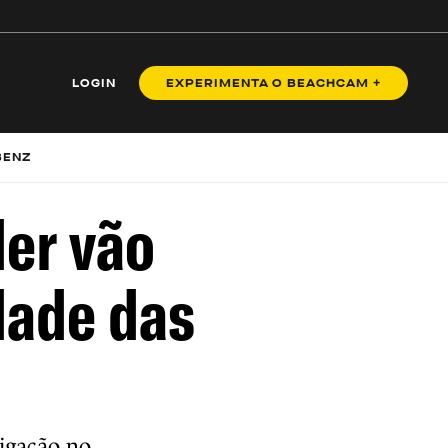
LOGIN
EXPERIMENTA O BEACHCAM +
BENZ
der vão
dade das
tigação no