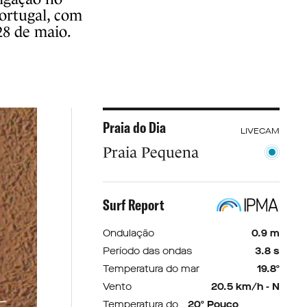
Portugal, com
28 de maio.
Praia do Dia
LIVECAM
Praia Pequena
Surf Report
Ondulação
0.9 m
Período das ondas
3.8 s
Temperatura do mar
19.8º
Vento
20.5 km/h - N
Temperatura do
20º Pouco