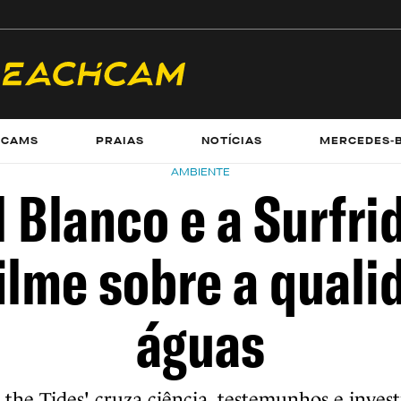
ECAMS
PRAIAS
NOTÍCIAS
MERCEDES-
AMBIENTE
 Blanco e a Surfri
filme sobre a quali
águas
the Tides' cruza ciência, testemunhos e inves