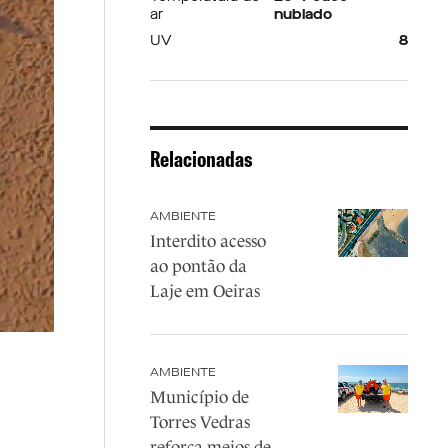
ar
nublado
UV
8
Relacionadas
AMBIENTE
Interdito acesso
ao pontão da
Laje em Oeiras
AMBIENTE
Município de
Torres Vedras
reforça meios de