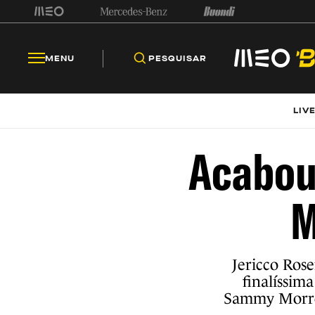
MENU
PESQUISAR
LIV
Acabou
M
Jericco Ros
finalíssim
Sammy Morret