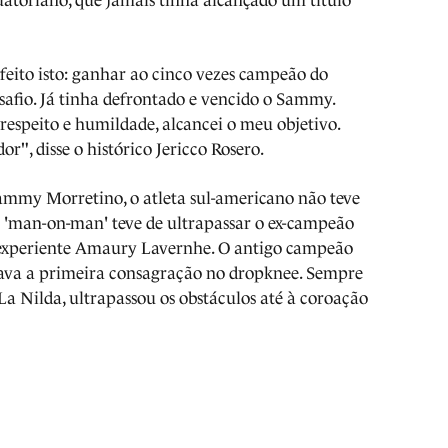
uatoriano, que jamais tinha alcançado um título
feito isto: ganhar ao cinco vezes campeão do
safio. Já tinha defrontado e vencido o Sammy.
espeito e humildade, alcancei o meu objetivo.
r", disse o histórico Jericco Rosero.
ammy Morretino, o atleta sul-americano não teve
se 'man-on-man' teve de ultrapassar o ex-campeão
 experiente Amaury Lavernhe. O antigo campeão
ava a primeira consagração no dropknee. Sempre
a Nilda, ultrapassou os obstáculos até à coroação