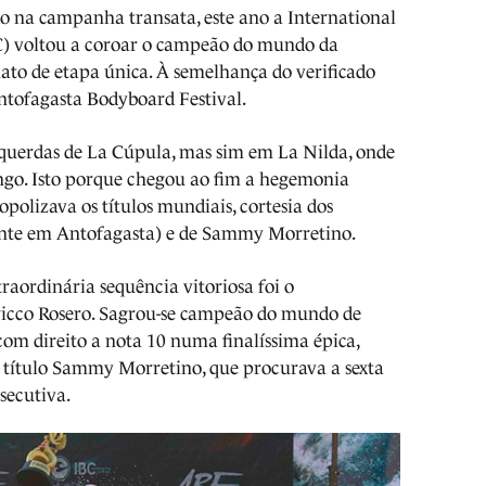
do na campanha transata, este ano a International
) voltou a coroar o campeão do mundo da
ato de etapa única. À semelhança do verificado
ntofagasta Bodyboard Festival.
esquerdas de La Cúpula, mas sim em La Nilda, onde
ingo. Isto porque chegou ao fim a hegemonia
olizava os títulos mundiais, cortesia dos
ente em Antofagasta) e de Sammy Morretino.
aordinária sequência vitoriosa foi o
ricco Rosero. Sagrou-se campeão do mundo de
com direito a nota 10 numa finalíssima épica,
título Sammy Morretino, que procurava a sexta
nsecutiva.