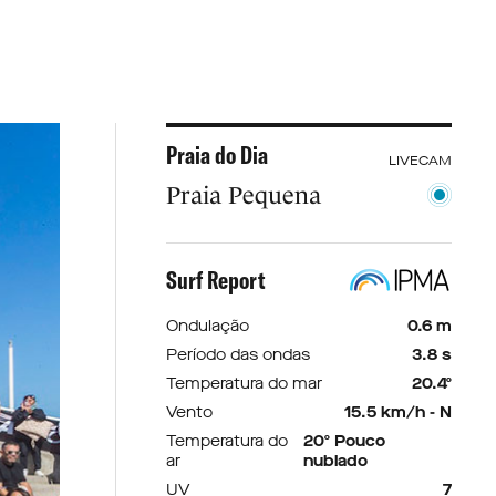
Praia do Dia
LIVECAM
Praia Pequena
Surf Report
Ondulação
0.6 m
Período das ondas
3.8 s
Temperatura do mar
20.4º
Vento
15.5 km/h - N
Temperatura do
20º Pouco
ar
nublado
UV
7