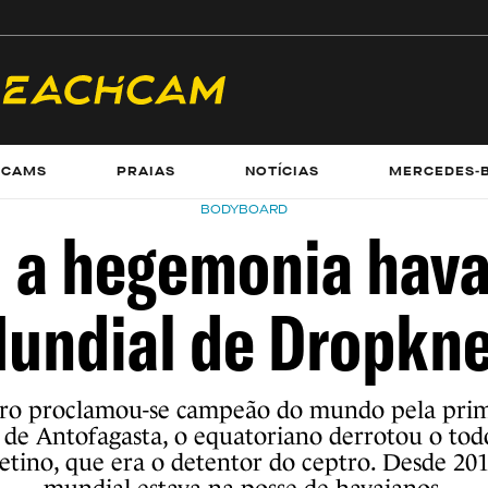
ECAMS
PRAIAS
NOTÍCIAS
MERCEDES-
BODYBOARD
 a hegemonia hava
undial de Dropkn
ero proclamou-se campeão do mundo pela prim
a de Antofagasta, o equatoriano derrotou o to
ino, que era o detentor do ceptro. Desde 2013