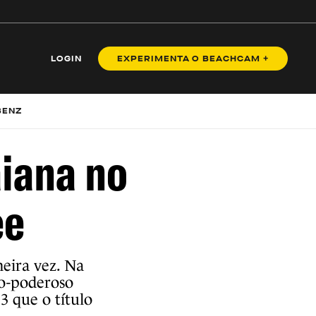
LOGIN
EXPERIMENTA O BEACHCAM +
BENZ
iana no
ee
eira vez. Na
do-poderoso
 que o título