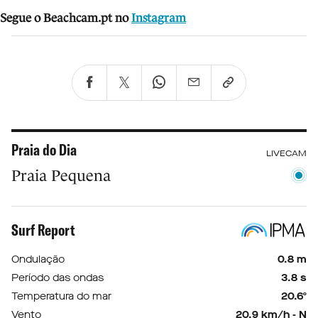
Segue o Beachcam.pt no
Instagram
Praia do Dia
LIVECAM
Praia Pequena
Surf Report
Ondulação
0.8 m
Período das ondas
3.8 s
Temperatura do mar
20.6º
Vento
20.9 km/h - N