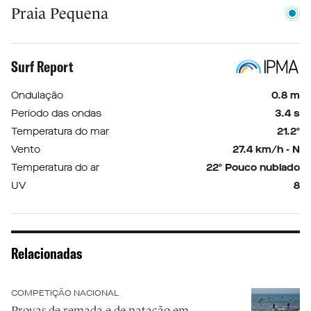
Praia Pequena
Surf Report
Ondulação
0.8 m
Período das ondas
3.4 s
Temperatura do mar
21.2º
Vento
27.4 km/h - N
Temperatura do ar
22º Pouco nublado
UV
8
Relacionadas
COMPETIÇÃO NACIONAL
Provas de remada e de natação em