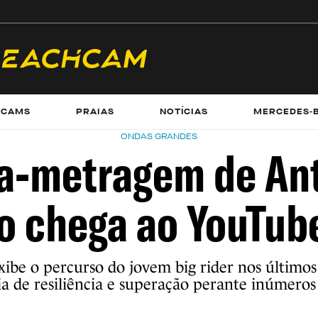
ECAMS
PRAIAS
NOTÍCIAS
MERCEDES-
ONDAS GRANDES
a-metragem de An
o chega ao YouTube
exibe o percurso do jovem big rider nos últimos
a de resiliência e superação perante inúmeros