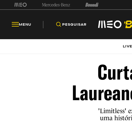
MENU
PESQUISAR
LIV
Curt
Laurean
'Limitless' 
uma históri