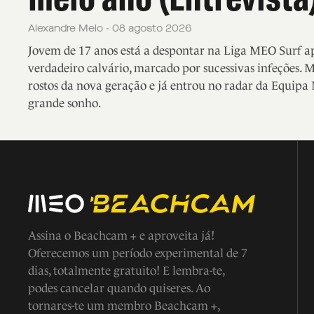
Alexandre Melo - 08 agosto 2026
Jovem de 17 anos está a despontar na Liga MEO Surf 
verdadeiro calvário, marcado por sucessivas infeções. 
rostos da nova geração e já entrou no radar da Equipa 
grande sonho.
Assina o Beachcam + e aproveita já!
Oferecemos um período experimental de 7
dias, totalmente gratuito! E lembra-te,
podes cancelar quando quiseres. Ao
tornares-te um membro Beachcam +,