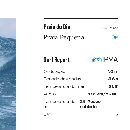
Praia do Dia
LIVECAM
Praia Pequena
Surf Report
Ondulação
1.0 m
Período das ondas
4.6 s
Temperatura do mar
21.3º
Vento
17.6 km/h - NO
Temperatura do
24º Pouco
ar
nublado
UV
7