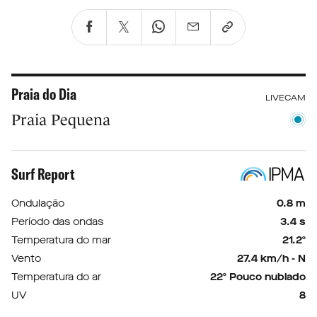
Praia do Dia
LIVECAM
Praia Pequena
Surf Report
Ondulação
0.8 m
Período das ondas
3.4 s
Temperatura do mar
21.2º
Vento
27.4 km/h - N
Temperatura do ar
22º Pouco nublado
UV
8