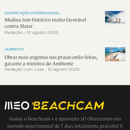
COMPETIÇÃO INTERNACIONAL
Medina tem histórico muito favorável
contra Slater
Redação - 10 agosto 2026
AMBIENTE
Obras mais urgentes nas praias estão feitas,
garante a ministra do Ambiente
Redação com Lusa - 10 agosto 2026
Assina o Beachcam + e aproveita já! Oferecemos um
período experimental de 7 dias, totalmente gratuito! E