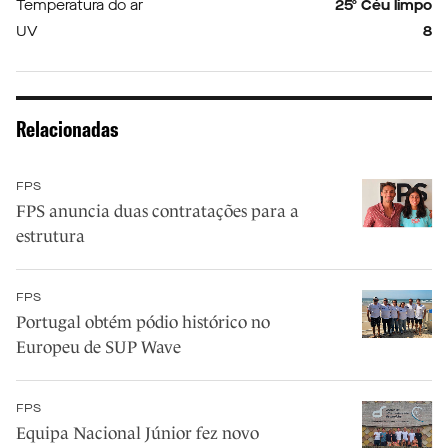
Temperatura do ar
25º Céu limpo
UV
8
Relacionadas
FPS
FPS anuncia duas contratações para a
estrutura
FPS
Portugal obtém pódio histórico no
Europeu de SUP Wave
FPS
Equipa Nacional Júnior fez novo