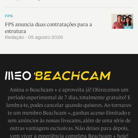
FPS
FPS anuncia duas contratações para a
estrutura
Redação - 05 agosto 2026
Assina o Beachcam + e aproveita já! Oferecemos um
período experimental de 7 dias, totalmente gratuito! E
lembra-te, podes cancelar quando quiseres. Ao tornares-
te um membro Beachcam +, ganhas acesso ilimitado e
sem anúncios às nossas livecams, além de uma série de
outras vantagens exclusivas. Não deixes para depois,
vem viver a experiência completa Beachcam + hoje!