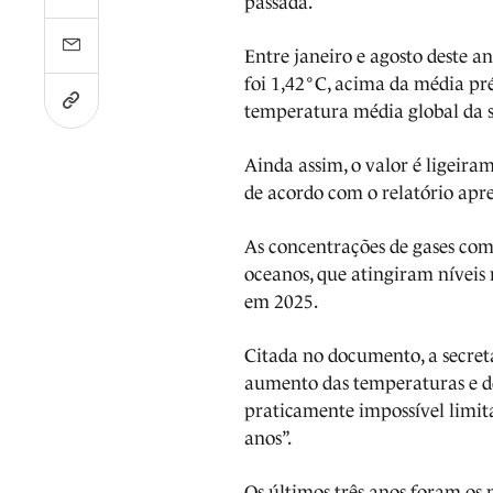
passada.
Entre janeiro e agosto deste a
foi 1,42°C, acima da média pré
temperatura média global da s
Ainda assim, o valor é ligeira
de acordo com o relatório ap
As concentrações de gases com
oceanos, que atingiram nívei
em 2025.
Citada no documento, a secret
aumento das temperaturas e dos
praticamente impossível limit
anos”.
Os últimos três anos foram os