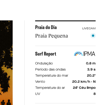
Praia do Dia
LIVECAM
Praia Pequena
Surf Report
Ondulação
0.8 m
Período das ondas
3.9 s
Temperatura do mar
20.2º
Vento
20.2 km/h - N
Temperatura do ar
24º Céu limpo
UV
8