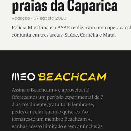
praias da Caparica
Redação - 07 agosto 2026
Polícia Marítima e a ASAE realizaram uma operação de
conjunta em três areais: Saúde, Cornélia e Mata.
Assina o Beachcam + e aproveita já!
Oferecemos um período experimental de 7
dias, totalmente gratuito! E lembra-te,
podes cancelar quando quiseres. Ao
tornares-te um membro Beachcam +,
ganhas acesso ilimitado e sem anúncios às