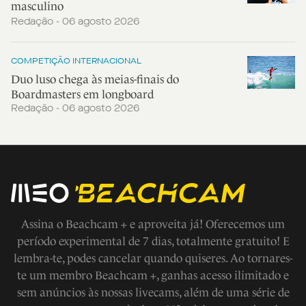
masculino
Redação - 06 agosto 2026
COMPETIÇÃO INTERNACIONAL
Duo luso chega às meias-finais do
Boardmasters em longboard
Redação - 06 agosto 2026
Assina o Beachcam + e aproveita já! Oferecemos um
período experimental de 7 dias, totalmente gratuito! E
lembra-te, podes cancelar quando quiseres. Ao tornares-
te um membro Beachcam +, ganhas acesso ilimitado e
sem anúncios às nossas livecams, além de uma série de