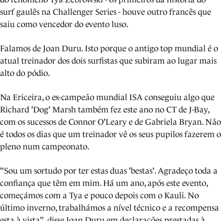
surf gaulês na Challenger Series - houve outro francês que
saiu como vencedor do evento luso.
Falamos de Joan Duru. Isto porque o antigo top mundial é o
atual treinador dos dois surfistas que subiram ao lugar mais
alto do pódio.
Na Ericeira, o ex-campeão mundial ISA conseguiu algo que
Richard 'Dog' Marsh também fez este ano no CT de J-Bay,
com os sucessos de Connor O'Leary e de Gabriela Bryan. Não
é todos os dias que um treinador vê os seus pupilos fazerem o
pleno num campeonato.
"Sou um sortudo por ter estas duas 'bestas'. Agradeço toda a
confiança que têm em mim. Há um ano, após este evento,
começámos com a Tya e pouco depois com o Kauli. No
último inverno, trabalhámos a nível técnico e a recompensa
esta à vista", disse Joan Duru em declarações prestadas à