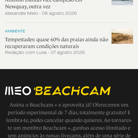
Newquay, outra vez
Alexandre Melo - 08 agosto 2026
AMBIENTE
Tempestades: quase 60% das praias ainda não
recuperaram condições naturais
Redação com Lusa - 07 agosto 2026
Assina o Beachcam + e aproveita já! Oferecemos um
período experimental de 7 dias, totalmente gratuito! E
lembra-te, podes cancelar quando quiseres. Ao tornares-
te um membro Beachcam +, ganhas acesso ilimitado e
sem anúncios às nossas livecams, além de uma série de