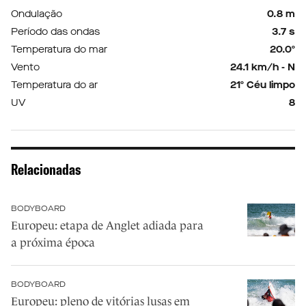
Ondulação
0.8 m
Período das ondas
3.7 s
Temperatura do mar
20.0º
Vento
24.1 km/h - N
Temperatura do ar
21º Céu limpo
UV
8
Relacionadas
BODYBOARD
Europeu: etapa de Anglet adiada para
a próxima época
BODYBOARD
Europeu: pleno de vitórias lusas em