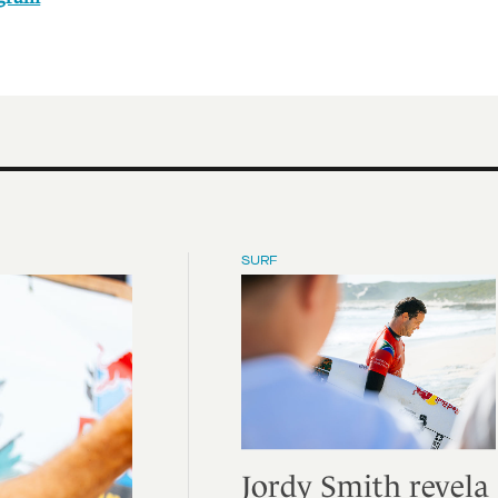
SURF
Jordy Smith revela