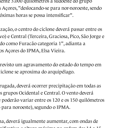
ente 3.000 quilómetros a sudoeste do grupo
s Açores, "deslocando-se para nor-noroeste, sendo
óximas horas se possa intensificar".
ação, o centro do ciclone deverá passar entre os
o) e Central (Terceira, Graciosa, Pico, São Jorge e
icado como Furacão categoria 1", adianta a
os Açores do IPMA, Elsa Vieira.
á previsto um agravamento do estado do tempo em
 ciclone se aproxima do arquipélago.
drugada, deverá ocorrer precipitação em todas as
os grupos Ocidental e Central. O vento deverá
ue poderão variar entre os 120 e os 150 quilómetros
o para noroeste), segundo o IPMA.
ma, deverá igualmente aumentar, com ondas de