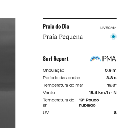
Praia do Dia
LIVECAM
Praia Pequena
Surf Report
Ondulação
0.9 m
Período das ondas
3.8 s
Temperatura do mar
19.8º
Vento
18.4 km/h - N
Temperatura do
19º Pouco
ar
nublado
UV
8