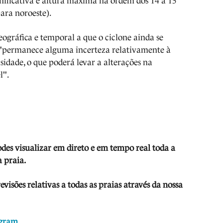
ignificativa e altura máxima na ordem dos 14 a 15
ara noroeste).
ográfica e temporal a que o ciclone ainda se
 "permanece alguma incerteza relativamente à
nsidade, o que poderá levar a alterações na
l".
odes visua
lizar em direto e em tempo real toda a
 praia.
isões relativas a todas as praias através da nossa
agram