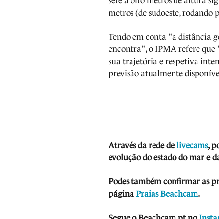
sete a oito metros de altura s
metros (de sudoeste, rodando p
Tendo em conta "a distância ge
encontra", o IPMA refere que
sua trajetória e respetiva inte
previsão atualmente disponíve
Através da rede de
livecams
, p
evolução do estado do mar e da
Podes também confirmar as prev
página
Praias Beachcam
.
Segue o Beachcam.pt no
Inst