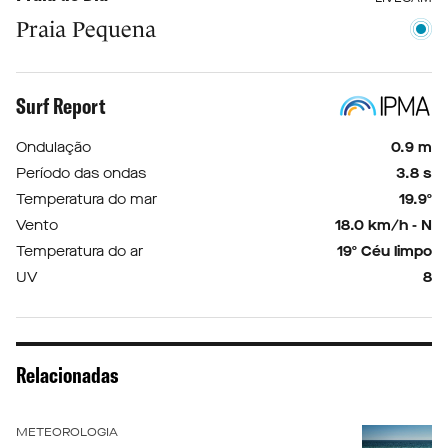
Praia Pequena
Surf Report
Ondulação
0.9 m
Período das ondas
3.8 s
Temperatura do mar
19.9º
Vento
18.0 km/h - N
Temperatura do ar
19º Céu limpo
UV
8
Relacionadas
METEOROLOGIA