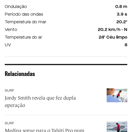
Ondulação
0.8 m
Período das ondas
3.9 s
Temperatura do mar
20.2º
Vento
20.2 km/h - N
Temperatura do ar
24º Céu limpo
UV
8
Relacionadas
SURF
Jordy Smith revela que fez dupla
operação
SURF
Medina segue para o Tahiti Pro num