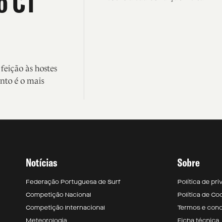
o CT
eição às hostes
nto é o mais
Notícias
Sobre
Federação Portuguesa de Surf
Política de pr
Competição Nacional
Política de Co
Competição Internacional
Termos e con
Meteorologia
Ficha técnica