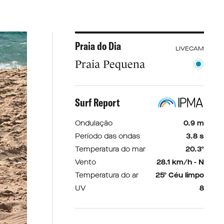
Praia do Dia
LIVECAM
Praia Pequena
Surf Report
Ondulação
0.9 m
Período das ondas
3.8 s
Temperatura do mar
20.3º
Vento
28.1 km/h - N
Temperatura do ar
25º Céu limpo
UV
8