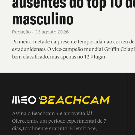
ausentes do top 10 d
masculino
Redação - 06 agosto 2026
Primeira metade da presente temporada não correu de f
estadunidenses. O vice-campeão mundial Griffin Colapi
bem classificado, mas apenas no 12.º lugar.
Assina o Beachcam + e aproveita já!
Oferecemos um período experimental de 7
dias, totalmente gratuito! E lembra-te,