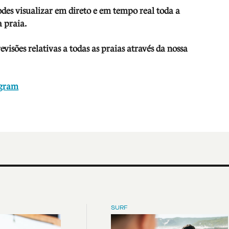
odes visua
lizar em direto e em tempo real toda a
 praia.
isões relativas a todas as praias através da nossa
agram
SURF