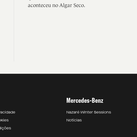
aconteceu no Algar Seco.
Mercedes-Benz
ivacidade
Nazaré Winter Sessions
okies
Notícias
dições