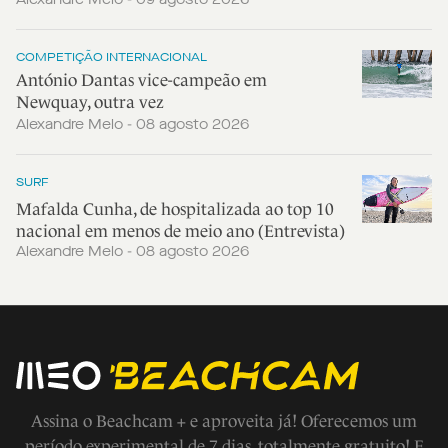
COMPETIÇÃO INTERNACIONAL
António Dantas vice-campeão em
Newquay, outra vez
Alexandre Melo - 08 agosto 2026
SURF
Mafalda Cunha, de hospitalizada ao top 10
nacional em menos de meio ano (Entrevista)
Alexandre Melo - 08 agosto 2026
Assina o Beachcam + e aproveita já! Oferecemos um
período experimental de 7 dias, totalmente gratuito! E