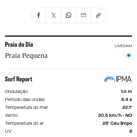
Praia do Dia
LIVECAM
Praia Pequena
Surf Report
Ondulação
1.0 m
Período das ondas
4.4 s
Temperatura do mar
22.1º
Vento
20.5 km/h - NO
Temperatura do ar
25º Céu limpo
UV
8