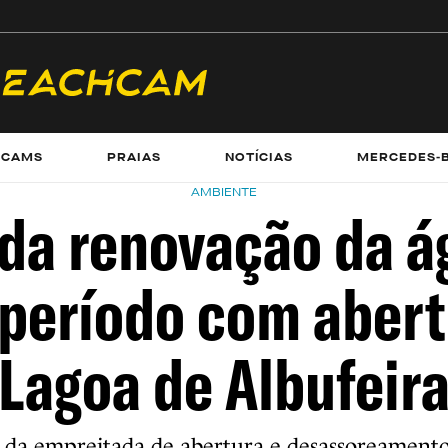
ECAMS
PRAIAS
NOTÍCIAS
MERCEDES-
AMBIENTE
da renovação da á
 período com abert
Lagoa de Albufeir
e da empreitada de abertura e desassoreament