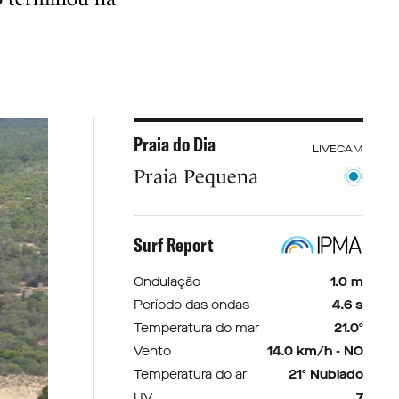
Praia do Dia
LIVECAM
Praia Pequena
Surf Report
Ondulação
1.0 m
Período das ondas
4.6 s
Temperatura do mar
21.0º
Vento
14.0 km/h - NO
Temperatura do ar
21º Nublado
UV
7