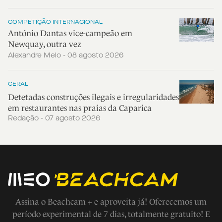
COMPETIÇÃO INTERNACIONAL
António Dantas vice-campeão em
Newquay, outra vez
Alexandre Melo - 08 agosto 2026
GERAL
Detetadas construções ilegais e irregularidades
em restaurantes nas praias da Caparica
Redação - 07 agosto 2026
Assina o Beachcam + e aproveita já! Oferecemos um
período experimental de 7 dias, totalmente gratuito! E