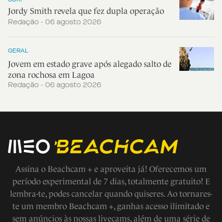
Jordy Smith revela que fez dupla operação
Redação - 06 agosto 2026
GERAL
Jovem em estado grave após alegado salto de
zona rochosa em Lagoa
Redação - 06 agosto 2026
Assina o Beachcam + e aproveita já! Oferecemos um
período experimental de 7 dias, totalmente gratuito! E
lembra-te, podes cancelar quando quiseres. Ao tornares-
te um membro Beachcam +, ganhas acesso ilimitado e
sem anúncios às nossas livecams, além de uma série de