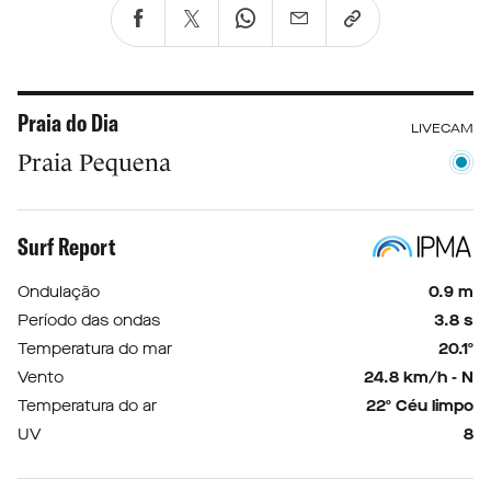
Praia do Dia
LIVECAM
Praia Pequena
Surf Report
Ondulação
0.9 m
Período das ondas
3.8 s
Temperatura do mar
20.1º
Vento
24.8 km/h - N
Temperatura do ar
22º Céu limpo
UV
8