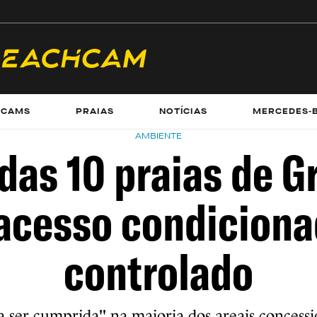
ECAMS
PRAIAS
NOTÍCIAS
MERCEDES-
AMBIENTE
das 10 praias de G
acesso condiciona
controlado
 a ser cumprida" na maioria dos areais concess