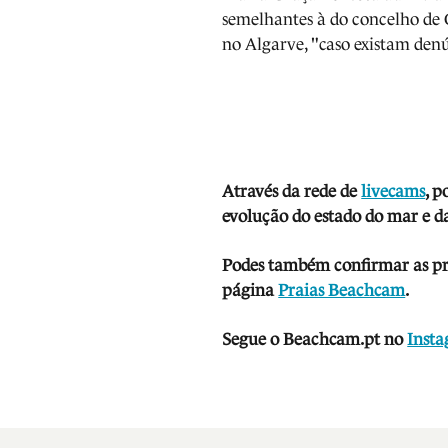
semelhantes à do concelho de
no Algarve, "caso existam denú
Através da rede de
livecams
, p
evolução do estado do mar e da
Podes também confirmar as prev
página
Praias Beachcam
.
Segue o Beachcam.pt no
Inst