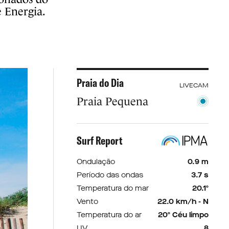
 Energia.
Praia do Dia
LIVECAM
Praia Pequena
Surf Report
Ondulação
0.9 m
Período das ondas
3.7 s
Temperatura do mar
20.1º
Vento
22.0 km/h - N
Temperatura do ar
20º Céu limpo
UV
8