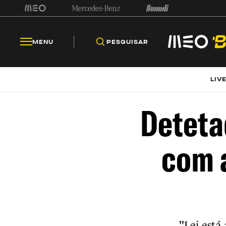
MENU
PESQUISAR
LIV
Deteta
com 
"Lei está