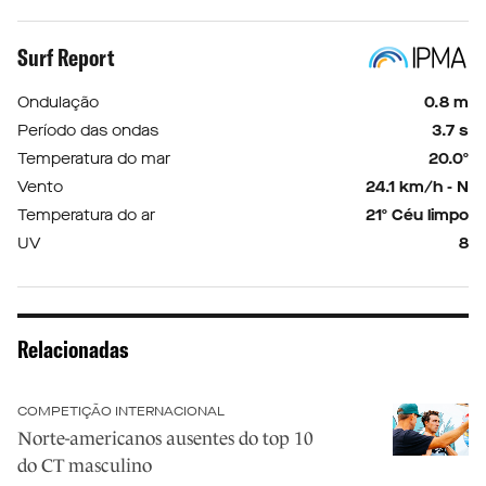
Surf Report
Ondulação
0.8 m
Período das ondas
3.7 s
Temperatura do mar
20.0º
Vento
24.1 km/h - N
Temperatura do ar
21º Céu limpo
UV
8
Relacionadas
COMPETIÇÃO INTERNACIONAL
Norte-americanos ausentes do top 10
do CT masculino