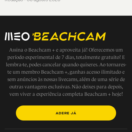
Assina o Beachcam + e aproveita já! Oferecemos um
período experimental de 7 dias, totalmente gratuito! E
lembra-te, podes cancelar quando quiseres. Ao tornares-
te um membro Beachcam +, ganhas acesso ilimitado e
sem anúncios às nossas livecams, além de uma série de
outras vantagens exclusivas. Não deixes para depois,
vem viver a experiência completa Beachcam + hoje!
ADERE JÁ