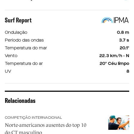
Surf Report
Ondulação
0.8 m
Período das ondas
3.7 s
Temperatura do mar
20.1º
Vento
22.3 km/h - N
Temperatura do ar
20º Céu limpo
UV
8
Relacionadas
COMPETIÇÃO INTERNACIONAL
Norte-americanos ausentes do top 10
do CT masculino