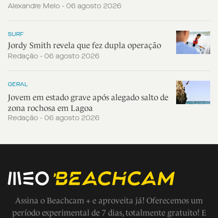
Alexandre Melo - 06 agosto 2026
SURF
Jordy Smith revela que fez dupla operação
Redação - 06 agosto 2026
GERAL
Jovem em estado grave após alegado salto de
zona rochosa em Lagoa
Redação - 06 agosto 2026
Assina o Beachcam + e aproveita já! Oferecemos um
período experimental de 7 dias, totalmente gratuito! E