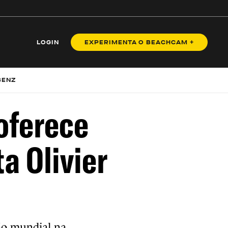
LOGIN
EXPERIMENTA O BEACHCAM +
BENZ
 oferece
a Olivier
ão mundial na