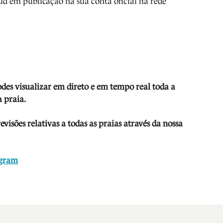
oud em publicação na sua conta oficial na rede
odes visua
lizar em direto e em tempo real toda a
 praia.
isões relativas a todas as praias através da nossa
agram