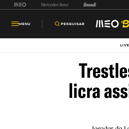
MENU
PESQUISAR
LIV
Trestle
licra as
Jogador do L