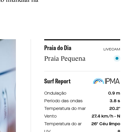
Praia do Dia
LIVECAM
Praia Pequena
Surf Report
Ondulação
0.9 m
Período das ondas
3.8 s
Temperatura do mar
20.2º
Vento
27.4 km/h - N
Temperatura do ar
26º Céu limpo
UV
8