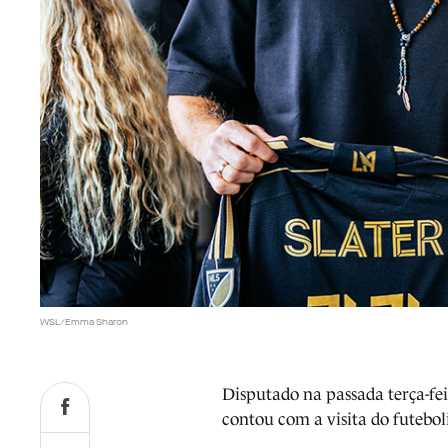
WSL/Emma Sharon
Disputado na passada terça-fei
contou com a visita do futebol