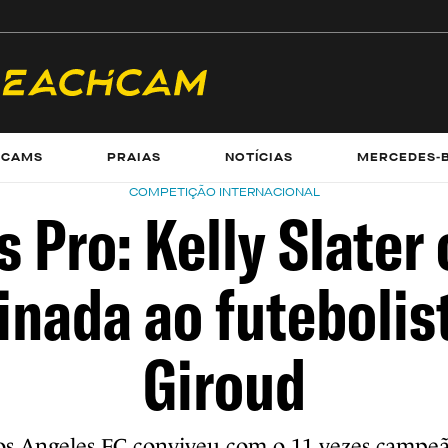
ECAMS
PRAIAS
NOTÍCIAS
MERCEDES-
COMPETIÇÃO INTERNACIONAL
s Pro: Kelly Slater
sinada ao futebolist
Giroud
os Angeles FC conviveu com o 11 vezes campe