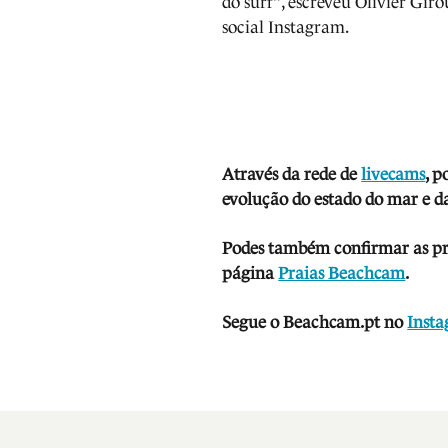
do surf", escreveu Olivier Gir
social Instagram.
Através da rede de
livecams
, p
evolução do estado do mar e da
Podes também confirmar as prev
página
Praias Beachcam
.
Segue o Beachcam.pt no
Inst