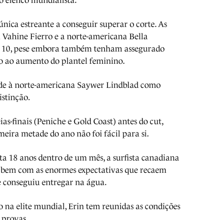
 o elenco mundialista.
única estreante a conseguir superar o corte. As
sa Vahine Fierro e a norte-americana Bella
p 10, pese embora também tenham assegurado
o ao aumento do plantel feminino.
ede à norte-americana Saywer Lindblad como
istinção.
as-finais (Peniche e Gold Coast) antes do cut,
eira metade do ano não foi fácil para si.
a 18 anos dentro de um mês, a surfista canadiana
 bem com as enormes expectativas que recaem
e conseguiu entregar na água.
o na elite mundial, Erin tem reunidas as condições
 provas.