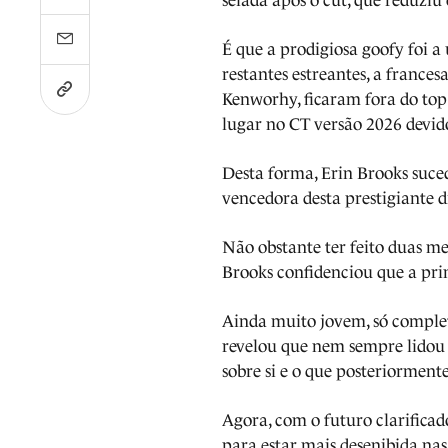
selada após o cut, que reduziu
É que a prodigiosa goofy foi a 
restantes estreantes, a france
Kenworhy, ficaram fora do to
lugar no CT versão 2026 devid
Desta forma, Erin Brooks suc
vencedora desta prestigiante d
Não obstante ter feito duas mei
Brooks confidenciou que a prim
Ainda muito jovem, só complet
revelou que nem sempre lidou
sobre si e o que posteriorment
Agora, com o futuro clarificad
para estar mais desenibida nas