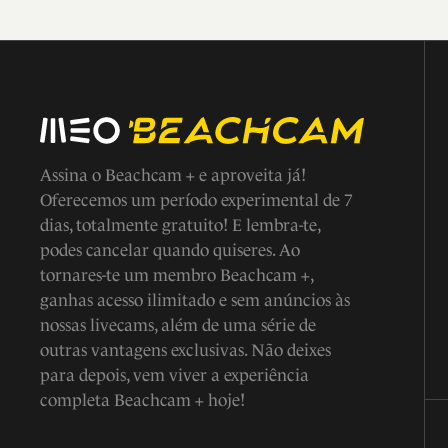
Assina o Beachcam + e aproveita já!
Oferecemos um período experimental de 7
dias, totalmente gratuito! E lembra-te,
podes cancelar quando quiseres. Ao
tornares-te um membro Beachcam +,
ganhas acesso ilimitado e sem anúncios às
nossas livecams, além de uma série de
outras vantagens exclusivas. Não deixes
para depois, vem viver a experiência
completa Beachcam + hoje!