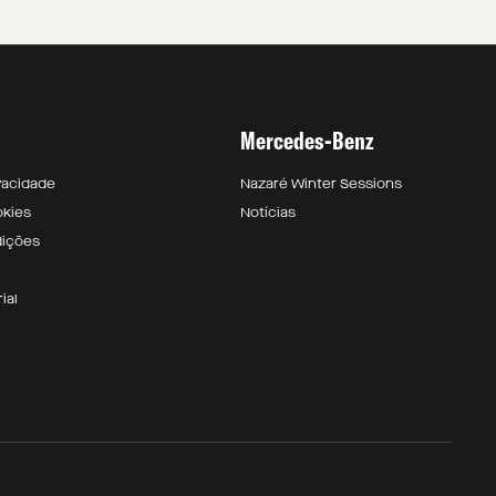
Mercedes-Benz
ivacidade
Nazaré Winter Sessions
okies
Notícias
dições
ial