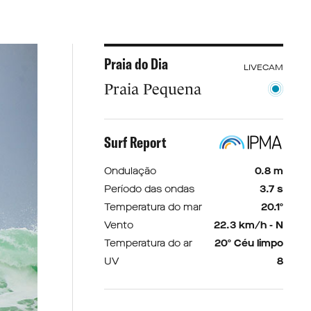
Praia do Dia
LIVECAM
Praia Pequena
Surf Report
Ondulação
0.8 m
Período das ondas
3.7 s
Temperatura do mar
20.1º
Vento
22.3 km/h - N
Temperatura do ar
20º Céu limpo
UV
8