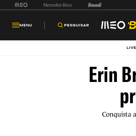
MENU
PESQUISAR
LIV
Erin B
pr
Conquista a