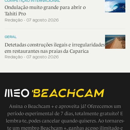
COMPETIÇÃO INTERNACIONAL
Ondulação muito grande para abrir o
Tahiti Pro
Redação - 07 agosto 2026
GERAL
Detetadas construções ilegais e irregularidades
em restaurantes nas praias da Caparica
Redação - 07 agosto 2026
Assina o Beachcam + e aproveita já! Oferecemos um
período experimental de 7 dias, totalmente gratuito! E
lembra-te, podes cancelar quando quiseres. Ao tornares-
te um membro Beachcam +, ganhas acesso ilimitado e