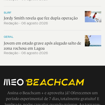
SURF
Jordy Smith revela que fez dupla operação
Redação - 06 agosto 2026
GERAL
Jovem em estado grave após alegado salto de
zona rochosa em Lagoa
Redação - 06 agosto 2026
Assina o Beachcam + e aproveita já! Oferecemos um
período experimental de 7 dias, totalmente gratuito! E
lembra-te, podes cancelar quando quiseres. Ao tornares-