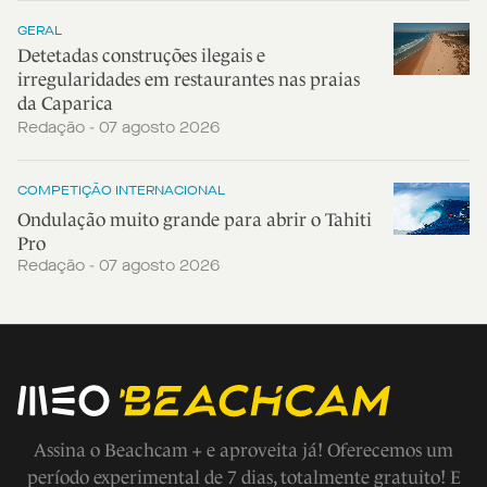
GERAL
Detetadas construções ilegais e
irregularidades em restaurantes nas praias
da Caparica
Redação - 07 agosto 2026
COMPETIÇÃO INTERNACIONAL
Ondulação muito grande para abrir o Tahiti
Pro
Redação - 07 agosto 2026
Assina o Beachcam + e aproveita já! Oferecemos um
período experimental de 7 dias, totalmente gratuito! E