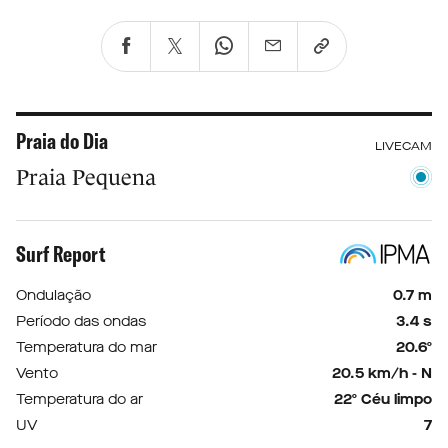
Praia do Dia
LIVECAM
Praia Pequena
Surf Report
Ondulação
0.7 m
Período das ondas
3.4 s
Temperatura do mar
20.6º
Vento
20.5 km/h - N
Temperatura do ar
22º Céu limpo
UV
7