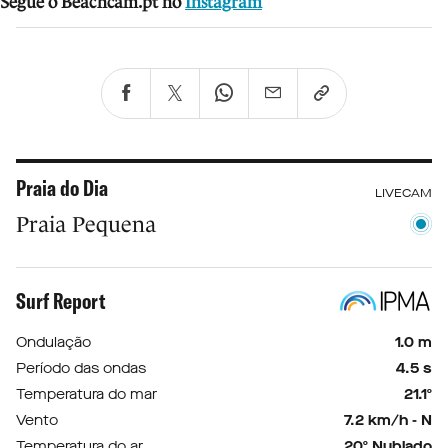
Segue o Beachcam.pt no
Instagram
Praia do Dia
LIVECAM
Praia Pequena
Surf Report
Ondulação
1.0 m
Período das ondas
4.5 s
Temperatura do mar
21.1º
Vento
7.2 km/h - N
Temperatura do ar
20º Nublado