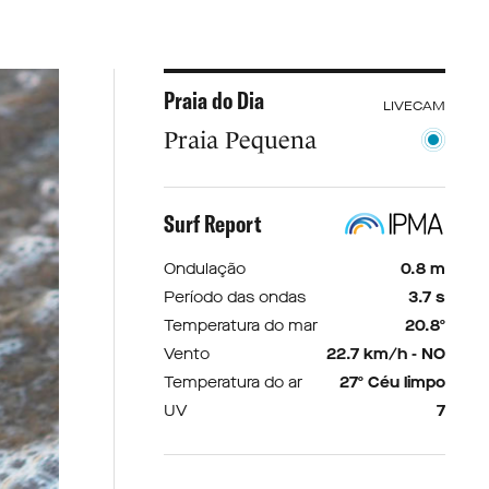
Praia do Dia
LIVECAM
Praia Pequena
Surf Report
Ondulação
0.8 m
Período das ondas
3.7 s
Temperatura do mar
20.8º
Vento
22.7 km/h - NO
Temperatura do ar
27º Céu limpo
UV
7