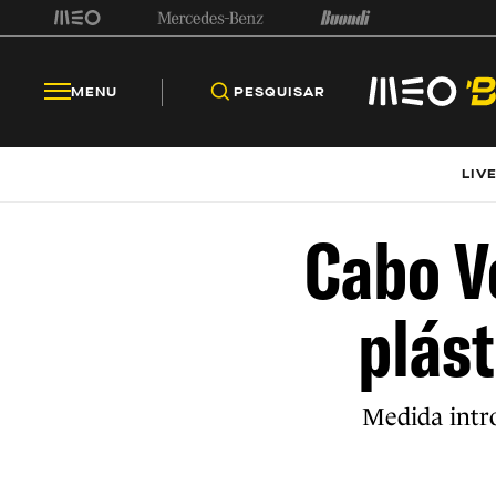
MENU
PESQUISAR
LIV
Cabo V
plást
Medida intr