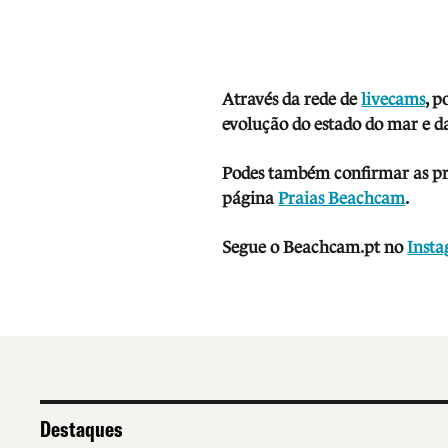
Através da rede de
livecams
, p
evolução do estado do mar e da
Podes também confirmar as prev
página
Praias Beachcam
.
Segue o Beachcam.pt no
Inst
Destaques