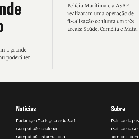
ande
Polícia Marítima e a ASAE
realizaram uma operação de
o
fiscalização conjunta em três
areais: Saúde, Cornélia e Mata.
com a grande
mu poderá ter
Notícias
Sobre
Federação Portuguesa de Surf
Política de pr
Competição Nacional
Política de Co
Competição Internacional
Termos e con