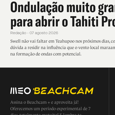
Ondulação muito gr
para abrir o Tahiti Pr
Redação - 07 agosto 2026
Swell não vai faltar em Teahupoo nos próximos dias, 
dúvida a residir na influência que o vento local maraa
na formação de ondas com potencial.
Assina o Beachcam + e aproveita já!
Oferecemos um período experimental de 7